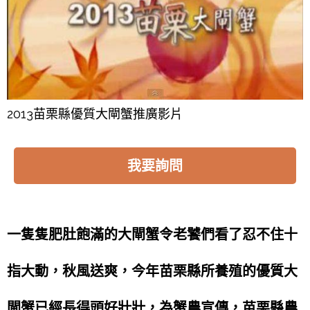
2013苗栗縣優質大閘蟹推廣影片
我要詢問
一隻隻肥肚飽滿的大閘蟹令老饕們看了忍不住十
指大動，秋風送爽，今年苗栗縣所養殖的優質大
閘蟹已經長得頭好壯壯，為蟹農宣傳，苗栗縣農