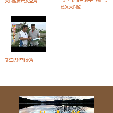
104年徐耀昌縣長行銷苗栗
大閘蟹健康安全篇
優質大閘蟹
養殖技術輔導篇