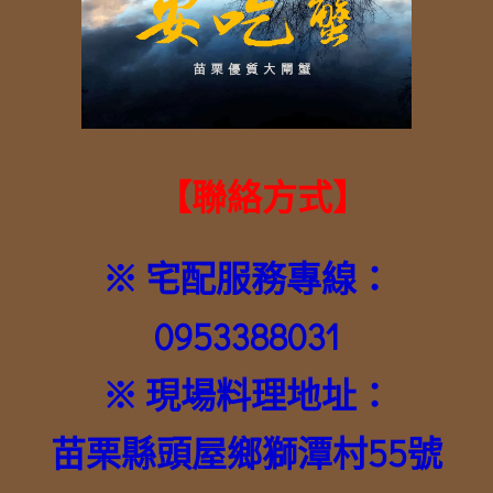
【
聯絡方式
】
※ 宅配服務專線：
0953388031
※ 現場料理地址：
苗栗縣頭屋鄉獅潭村55號