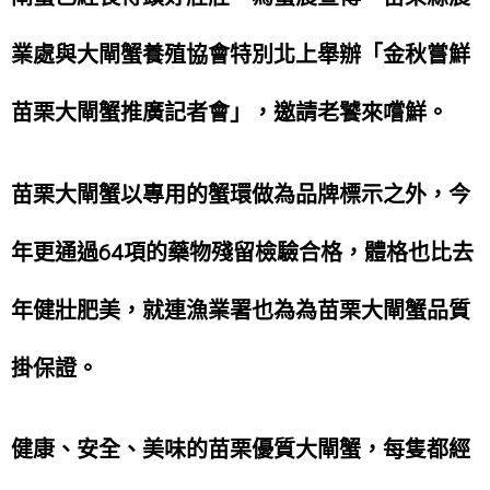
業處與大閘蟹養殖
協會特別北上舉辦「金秋嘗鮮
苗栗大閘蟹推廣記者會」，邀請老饕來嚐鮮。
苗栗大閘蟹以專用的蟹環做為品牌標示之外，今
年更通過64項的藥物殘留檢驗合格，體格也比去
年健壯肥美，就連漁業署也為為苗栗大閘蟹品質
掛保證。
健康、安全、美味的苗栗優質大閘蟹，每隻都經