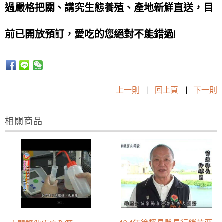
過嚴格把關、講究生態養殖、產地新鮮直送，目
前已開放預訂，愛吃的您絕對不能錯過!
上一則
|
回上頁
|
下一則
相關商品