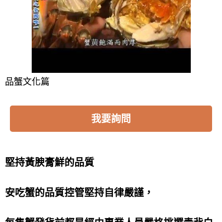
品蟹文化篇
我要詢問
堅持黃腴膏鮮的品質
安吃蟹的品質控管堅持自律嚴謹，