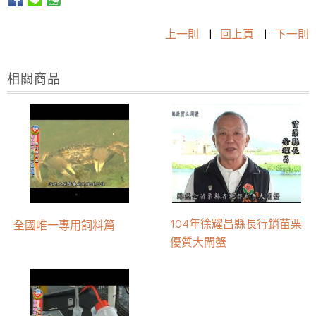
上一則
|
回上頁
|
下一則
相關商品
104年徐耀昌縣長行銷苗栗
全國唯一專用飼料篇
優質大閘蟹